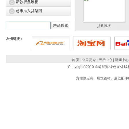
新款折叠展柜
超市推头货架图
造...
折叠展板
折叠展板
友情链接：
会...
首 页
|
公司简介
|
产品中心
|
新闻中心
Copyright©2010 鑫淼展览 绿色展材 
方柱供应商
、
展览铝材
、
展览配件