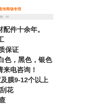
宣传商场专用
数：99
材配件十余年。
工
质保证
可定制白色，黑色，银色
请来电咨询！
及膜9-12个以上
耐刮花
考查