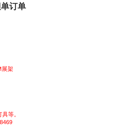
程单订单
.7M展架
灯具等。
8469