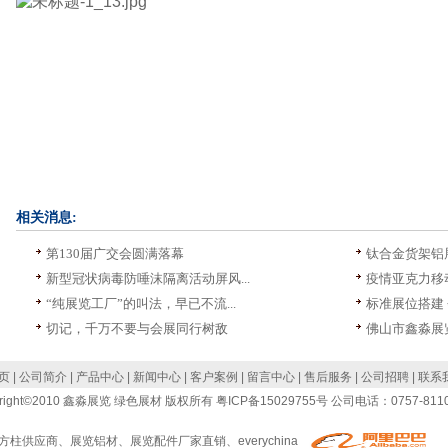
相关消息:
第130届广交会圆满落幕
钛合金货架铝展
新型冠状病毒防唾沫隔离活动屏风...
疫情亚克力移动
“纯展览工厂”的叫法，早已不流...
标准展位搭建 
切记，千万不要与会展同行树敌
佛山市鑫淼展览
 页
|
公司简介
|
产品中心
|
新闻中心
|
客户案例
|
留言中心
|
售后服务
|
公司招聘
|
联系
yright©2010 鑫淼展览 绿色展材 版权所有
粤ICP备15029755号
公司电话：0757-8110
方柱供应商
、
展览铝材
、
展览配件厂家直销
、
everychina