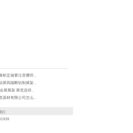
柜定做要注意哪些...
屏风隔断铝制展架...
会展展架 展览连排...
器材有限公司怎么...
我们
1939